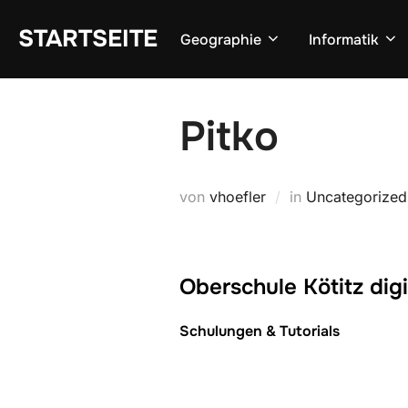
Zum
STARTSEITE
Inhalt
Geographie
Informatik
springen
Pitko
von
vhoefler
in
Uncategorized
Oberschule Kötitz digi
Schulungen & Tutorials