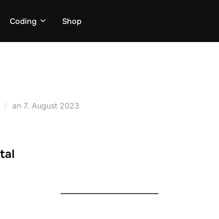
Coding
Shop
Veröffentlicht
an
7. August 2023
am
tal