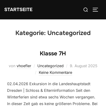
Zum
Suchen
STARTSEITE
Inhalt
SEIT
nach:
springen
Kategorie:
Uncategorized
Klasse 7H
Veröffentlicht
von
vhoefler
Uncategorized
9. August 2025
am
Keine Kommentare
02.04.2026 Exkursion in die Landeshauptstadt
Dresden | Schloss & Elterninformation Seit den
Winterferien sind etwa sechs Wochen vergangen.
In dieser Zeit gab es keine größeren Probleme. Bei