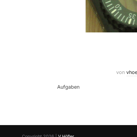
von
vhoe
Aufgaben
Copyright 2026 |
V.Höfler