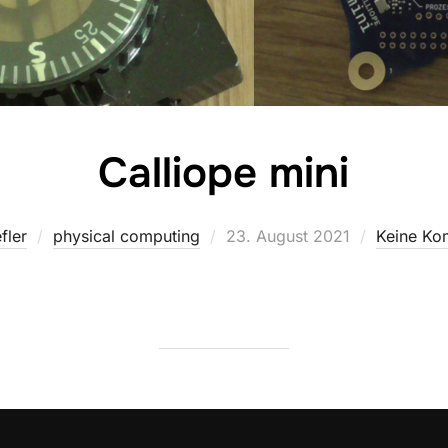
Calliope mini
Veröffentlicht
fler
physical computing
23. August 2021
Keine Ko
am