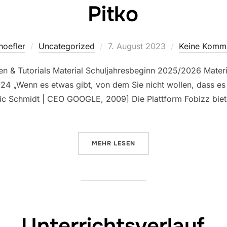
Pitko
Veröffentlicht
hoefler
Uncategorized
7. August 2023
Keine Komm
am
gen & Tutorials Material Schuljahresbeginn 2025/2026 Mat
4 „Wenn es etwas gibt, von dem Sie nicht wollen, dass es i
[Eric Schmidt | CEO GOOGLE, 2009] Die Plattform Fobizz biet
ÜBER „PITKO“
MEHR
LESEN
Unterrichtsverlauf