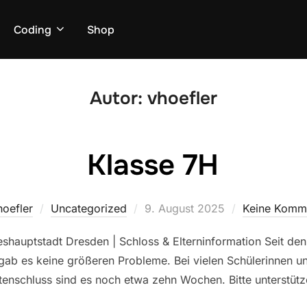
Coding
Shop
Autor:
vhoefler
Klasse 7H
Veröffentlicht
hoefler
Uncategorized
9. August 2025
Keine Komm
am
shauptstadt Dresden | Schloss & Elterninformation Seit den
gab es keine größeren Probleme. Bei vielen Schülerinnen un
enschluss sind es noch etwa zehn Wochen. Bitte unterstütze