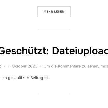
ÜBER „KLASSE 7H“
MEHR
LESEN
Geschützt: Dateiuploa
Veröffentlicht
d
1. Oktober 2023
Um die Kommentare zu sehen, muss
am
ein geschützter Beitrag ist.