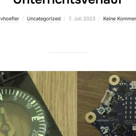
Veröffentlicht
n
vhoefler
Uncategorized
7. Juli 2023
Keine Kommen
am